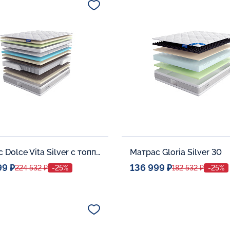
В корзину
В корзину
Матрас Dolce Vita Silver с топпером Latex 42
Матрас Gloria Silver 30
99 ₽
136 999 ₽
224 532 ₽
-25%
182 532 ₽
-25%
ое место
Спальное место
140x200
140x20
тельные опции:
Дополнительные опции: