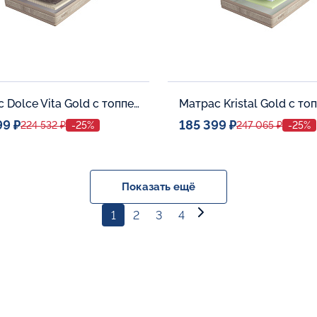
Матрас Dolce Vita Gold с топпером Latex 42
99 ₽
185 399 ₽
224 532 ₽
-25%
247 065 ₽
-25%
ое место
Спальное место
140x200
140x20
тельные опции:
Дополнительные опции:
Показать ещё
1
2
3
4
В корзину
В корзину