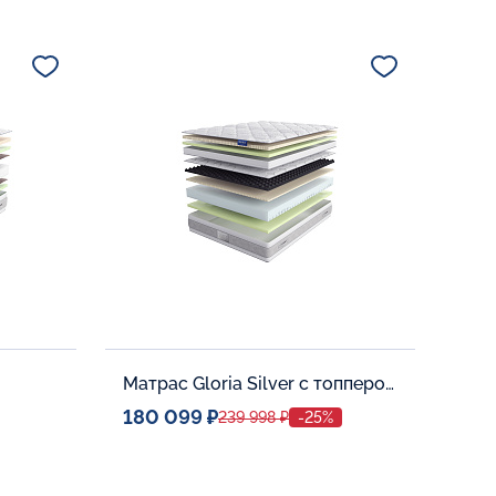
Спальное место
80x190
Дополнительные опции:
В корзину
Матрас Gloria Silver с топпером Latex 42
180 099 ₽
239 998 ₽
-25%
Спальное место
0
140x200
Дополнительные опции: