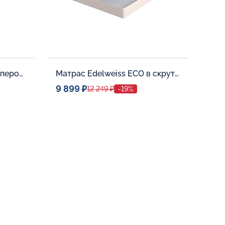
Матрас Kristal Gold с топпером Latex 42
Матрас Edelweiss ECO в скрутке
9 899 ₽
12 249 ₽
-19%
Спальное место
0
80x190
Дополнительные опции:
В корзину