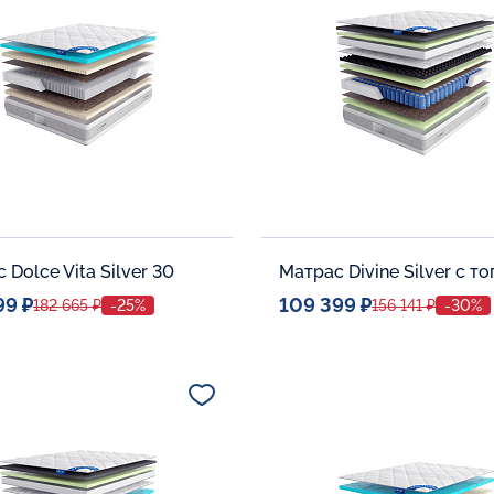
В корзину
В корзину
 Dolce Vita Silver 30
99 ₽
109 399 ₽
182 665 ₽
-25%
156 141 ₽
-30%
ое место
Спальное место
140x200
140x20
тельные опции:
Дополнительные опции:
В корзину
В корзину