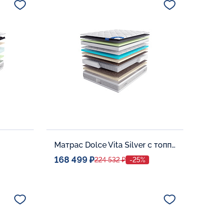
В корзину
Матрас Dolce Vita Silver с топпером Memory 42
168 499 ₽
224 532 ₽
-25%
Спальное место
0
140x200
Дополнительные опции: