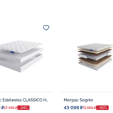
Матрас Edelweiss CLASSICO H-20
Матрас Sognio
 ₽
43 099 ₽
17 465 ₽
-24%
71 665 ₽
-40%