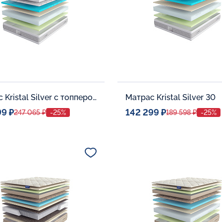
Матрас Kristal Silver с топпером Memory 42
Матрас Kristal Silver 30
99 ₽
142 299 ₽
247 065 ₽
-25%
189 598 ₽
-25%
ое место
Спальное место
140x200
140x20
тельные опции:
Дополнительные опции:
В корзину
В корзину