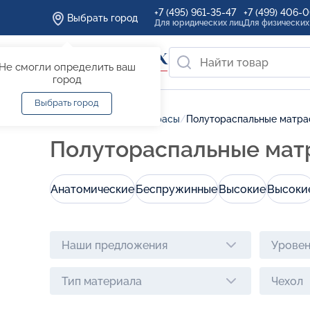
+7 (495) 961-35-47
+7 (499) 406-
Выбрать город
Для юридических лиц
Для физических
Не смогли определить ваш
город
Выбрать город
Главная
/
Каталог
/
Матрасы
/
Полутораспальные матра
Полутораспальные мат
Анатомические
Беспружинные
Высокие
Высоки
Наши предложения
Уровен
Тип материала
Чехол