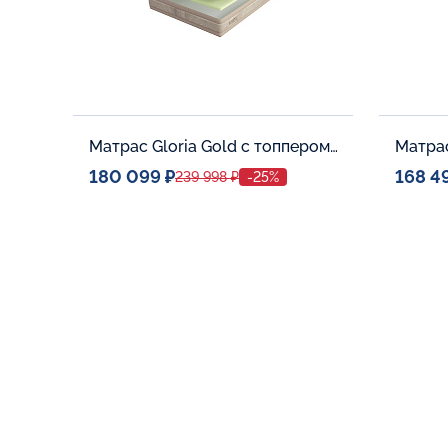
Матрас Gloria Gold с топпером Latex 42
180 099 ₽
168 4
239 998 ₽
-25%
Спальное место
Спальн
140x200
Дополнительные опции:
Дополни
В корзину