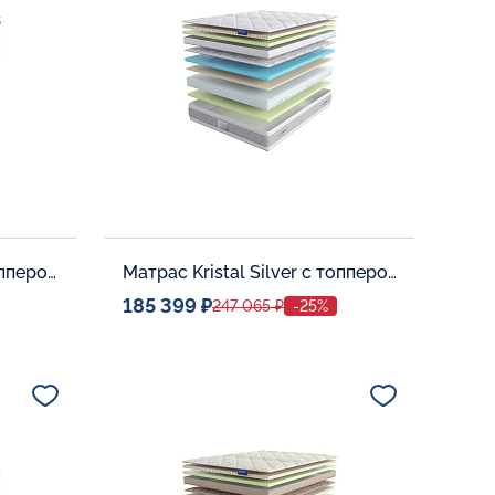
В корзину
Матрас Divine Silver с топпером Memory 42
Матрас Kristal Silver с топпером Latex 42
185 399 ₽
247 065 ₽
-25%
Спальное место
0
140x200
Дополнительные опции:
В корзину