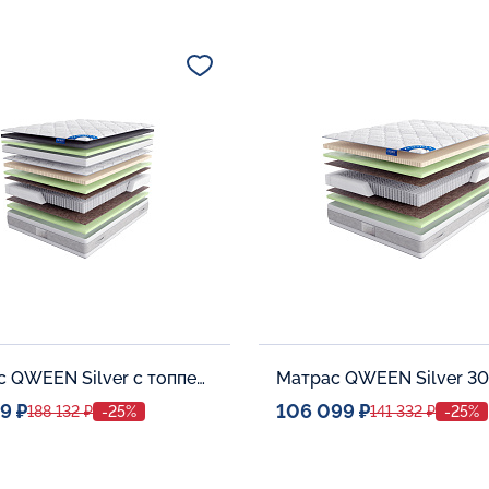
ое место
Спальное место
80x190
80x190
тельные опции:
Дополнительные опции:
В корзину
В корзину
Матрас QWEEN Silver c топпером Memory 42
Матрас QWEEN Silver 30
9 ₽
106 099 ₽
188 132 ₽
-25%
141 332 ₽
-25%
ое место
Спальное место
140x200
140x20
тельные опции:
Дополнительные опции: