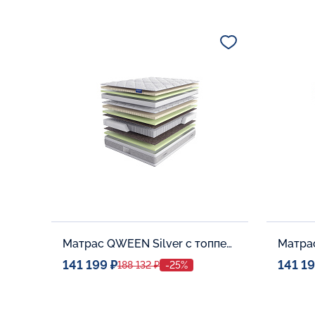
Спальное место
Спальн
80x190
Дополнительные опции:
Дополни
В корзину
Матрас QWEEN Silver c топпером Latex 42
141 199 ₽
141 19
188 132 ₽
-25%
Спальное место
Спальн
140x200
Дополнительные опции:
Дополни