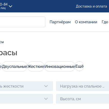
00-84
Доставка и оплата
 лиц
Партнёрам
О компании
Где
сы
расы
Ещё
е
Двуспальные
Жесткие
Инновационные
ь жесткости
Нагрузка на спальное ме
Высота, см