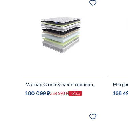
В корзину
Матрас Gloria Silver с топпером Memory 42
180 099 ₽
168 4
239 998 ₽
-25%
Спальное место
Спальн
140x200
Дополнительные опции:
Дополни