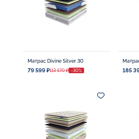
Матрас Divine Silver 30
79 599 ₽
185 3
113 570 ₽
-30%
Спальное место
Спальн
140x200
Дополнительные опции:
Дополни
В корзину