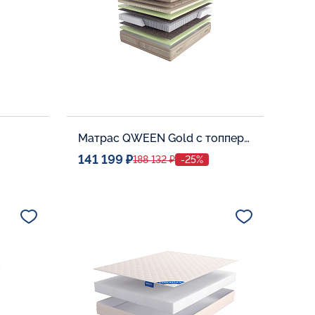
Матрас QWEEN Gold c топпером Latex 42
141 199 ₽
188 132 ₽
-25%
Спальное место
0
140x200
Дополнительные опции:
В корзину