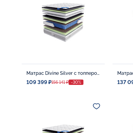
В корзину
Матрас Divine Silver с топпером Latex 42
Матрас
109 399 ₽
137 0
156 141 ₽
-30%
Спальное место
Спальн
140x200
Дополнительные опции:
Дополни
В корзину