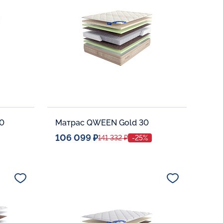
В корзину
30
Матрас QWEEN Gold 30
106 099 ₽
141 332 ₽
-25%
Спальное место
0
140x200
Дополнительные опции:
В корзину