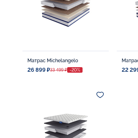
Матрас Michelangelo
Матрас
26 899 ₽
22 29
33 499 ₽
-20%
Спальное место
Спальн
80x190
Дополнительные опции:
Дополни
В корзину