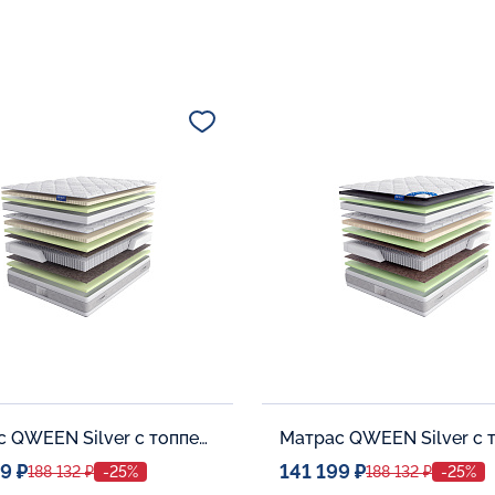
Матрас QWEEN Silver c топпером Latex 42
9 ₽
141 199 ₽
188 132 ₽
-25%
188 132 ₽
-25%