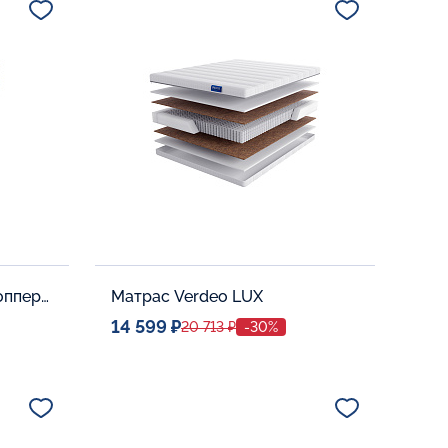
В корзину
Матрас QWEEN Gold c топпером Memory 42
Матрас Verdeo LUX
14 599 ₽
20 713 ₽
-30%
Спальное место
0
80x190
Дополнительные опции: