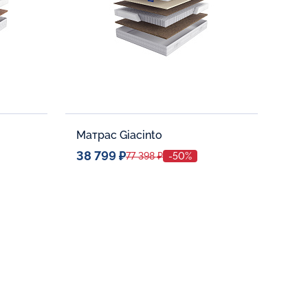
Матрас Giacinto
38 799 ₽
77 398 ₽
-50%
Спальное место
80x190
Дополнительные опции:
В корзину