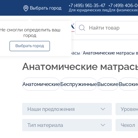
+7 (495) 961-35-47
+7 (499) 406-
Выбрать город
Для юридических лиц
Для физических
Не смогли определить ваш
город
Выбрать город
Главная
/
Каталог
/
Матрасы
/
Анатомические матрасы 
Анатомические матрас
Анатомические
Беспружинные
Высокие
Высоки
Наши предложения
Уровен
Тип материала
Чехол