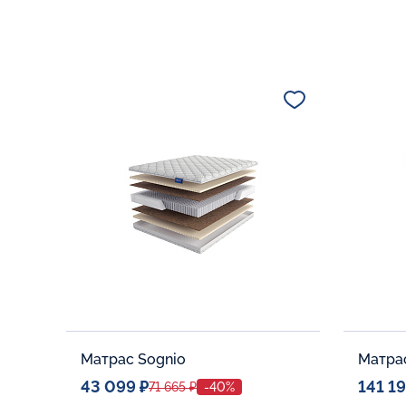
Матрас Sognio
43 099 ₽
141 19
71 665 ₽
-40%