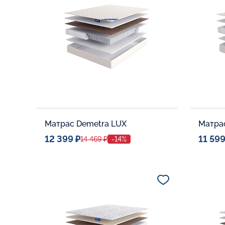
В корзину
Матрас Demetra LUX
Матрас
12 399 ₽
11 599
14 469 ₽
-14%
Спальное место
Спальн
80x190
Дополнительные опции:
Дополни
В корзину