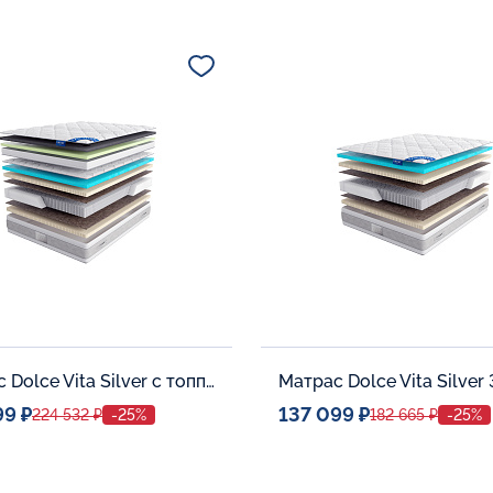
ое место
Спальное место
140x200
140x20
тельные опции:
Дополнительные опции:
В корзину
В корзину
Матрас Dolce Vita Silver с топпером Memory 42
Матрас Dolce Vita Silver
99 ₽
137 099 ₽
224 532 ₽
-25%
182 665 ₽
-25%
ое место
Спальное место
140x200
140x20
тельные опции:
Дополнительные опции: