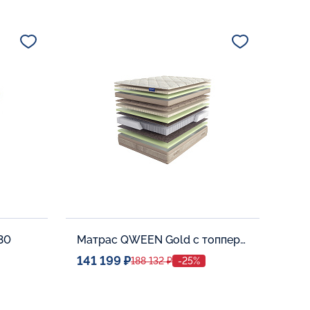
Спальное место
0
140x200
Дополнительные опции:
В корзину
 30
Матрас QWEEN Gold c топпером Latex 42
141 199 ₽
188 132 ₽
-25%
Спальное место
0
140x200
Дополнительные опции: