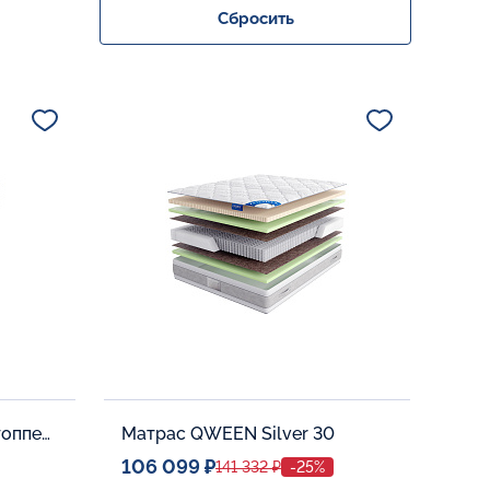
Сбросить
Матрас QWEEN Silver c топпером Memory 42
Матрас QWEEN Silver 30
106 099 ₽
141 332 ₽
-25%