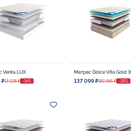
В корзину
В корзину
 Venta LUX
Матрас Dolce Vita Gold 
 ₽
137 099 ₽
13 528 ₽
-14%
182 665 ₽
-25%
ое место
Спальное место
80x190
140x20
тельные опции:
Дополнительные опции:
В корзину
В корзину