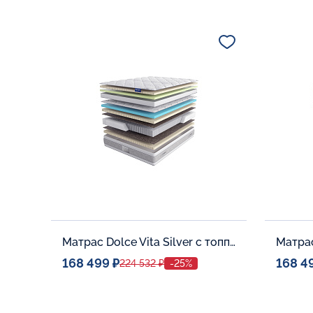
Спальное место
Спальн
80x190
Дополнительные опции:
Дополни
В корзину
Матрас Dolce Vita Silver с топпером Latex 42
168 499 ₽
168 4
224 532 ₽
-25%
Спальное место
Спальн
140x200
Дополнительные опции:
Дополни