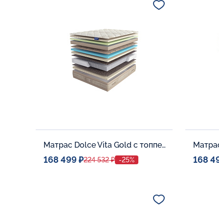
В корзину
Матрас Dolce Vita Gold с топпером Latex 42
168 499 ₽
168 4
224 532 ₽
-25%
Спальное место
Спальн
140x200
Дополнительные опции:
Дополни