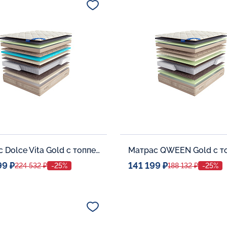
В корзину
В корзину
Матрас Dolce Vita Gold с топпером Memory 42
99 ₽
141 199 ₽
224 532 ₽
-25%
188 132 ₽
-25%
ое место
Спальное место
140x200
140x20
тельные опции:
Дополнительные опции: