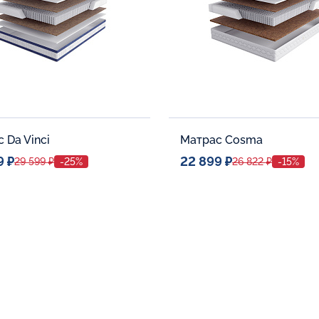
 Da Vinci
Матрас Cosma
9 ₽
22 899 ₽
29 599 ₽
-25%
26 822 ₽
-15%
ое место
Спальное место
80x190
80x190
тельные опции:
Дополнительные опции:
В корзину
В корзину