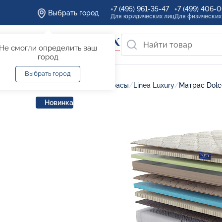
+7 (495) 961-35-47
+7 (499) 406-
Выбрать город
Для юридических лиц
Для физических
Не смогли определить ваш
город
Выбрать город
Главная
/
Каталог
/
Матрасы
/
Linea Luxury
/
Матрас Dolce
Новинка