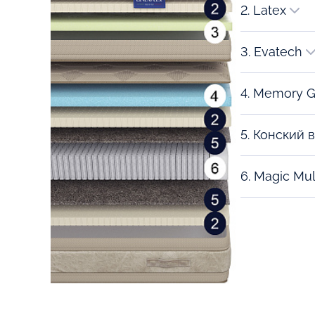
2. Latex
3. Evatech
4. Memory G
5. Конский 
6. Magic Mult