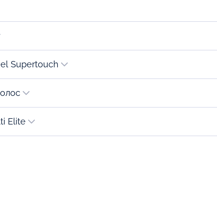
el Supertouch
волос
i Elite