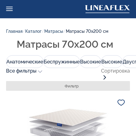
Главная
/
Каталог
/
Матрасы
/
Матрасы 70х200 см
Матрасы 70х200 см
Анатомические
Беспружинные
Высокие
Высокие
Двус
Все фильтры
Сортировка
Фильтр