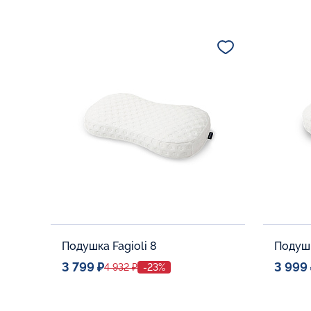
Подушка Fagioli 8
Подушк
3 799 ₽
3 999
4 932 ₽
-23%
Спальное место
Спальн
32x53
Дополнительные опции:
Дополни