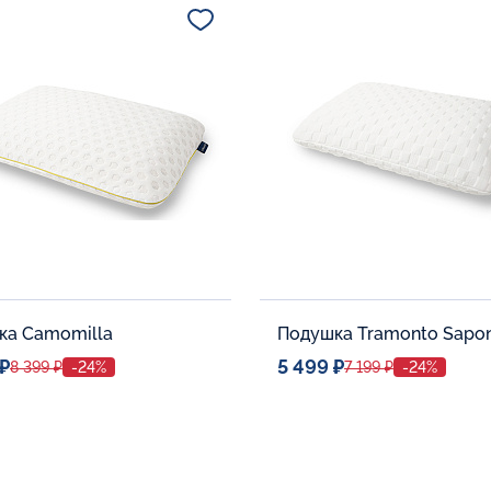
В корзину
В корзину
ка Camomilla
Подушка Tramonto Sapon
 ₽
5 499 ₽
8 399 ₽
-24%
7 199 ₽
-24%
ое место
Спальное место
40x60
40x60
тельные опции:
Дополнительные опции: