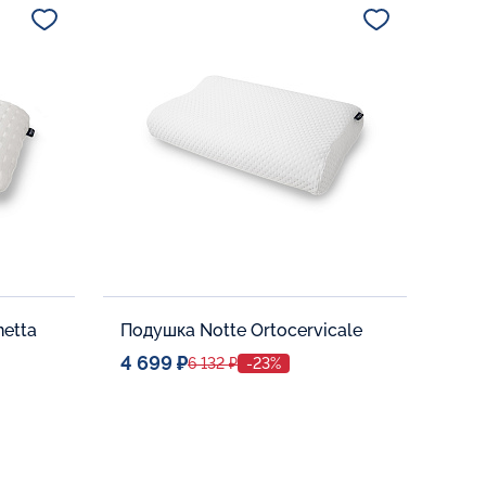
В корзину
etta
Подушка Notte Ortocervicale
4 699 ₽
6 132 ₽
-23%
Спальное место
40x60
Дополнительные опции:
Жесткость:
Средней жесткости