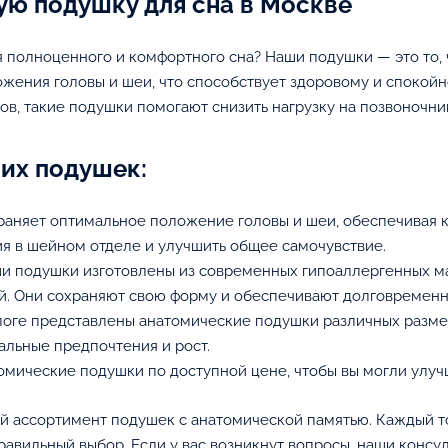
ую подушку для сна в Москве
полноценного и комфортного сна? Наши подушки — это то, 
жения головы и шеи, что способствует здоровому и спокойн
, такие подушки помогают снизить нагрузку на позвоночник
их подушек:
аняет оптимальное положение головы и шеи, обеспечивая 
ия в шейном отделе и улучшить общее самочувствие.
и подушки изготовлены из современных гипоаллергенных м
й. Они сохраняют свою форму и обеспечивают долговременн
оге представлены анатомические подушки различных размер
альные предпочтения и рост.
мические подушки по доступной цене, чтобы вы могли улучши
ий ассортимент подушек с анатомической памятью. Каждый 
авильный выбор. Если у вас возникнут вопросы, наши консуль