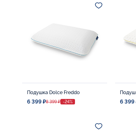
В корзину
Подушка Dolce Freddo
Подуш
6 399 ₽
6 399
8 399 ₽
-24%
Спальное место
Спальн
40x60
Дополнительные опции:
Дополни