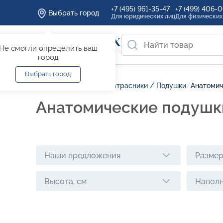
+7 (495) 961-35-47
+7 (499) 406-
Выбрать город
Для юридических лиц
Для физических
Не смогли определить ваш
город
Выбрать город
Главная
/
Каталог
/
Наматрасники / Подушки
/
Анатомич
Анатомические подушк
Наши предложения
Размер
Высота, см
Наполн