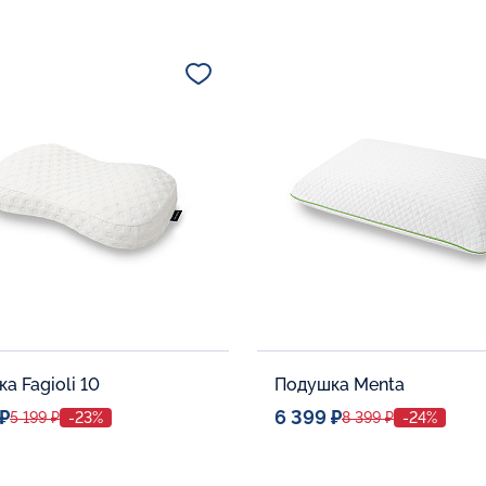
а Fagioli 10
Подушка Menta
 ₽
6 399 ₽
5 199 ₽
-23%
8 399 ₽
-24%
ое место
Спальное место
32x53
40x60
тельные опции:
Дополнительные опции: