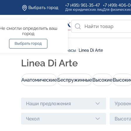
+7 (495) 961-35-47
+7 (499) 406-
Выбрать город
Для юридических лиц
Для физических
Не смогли определить ваш
город
Выбрать город
Главная
/
Каталог
/
Матрасы
/
Linea Di Arte
Linea Di Arte
Анатомические
Беспружинные
Высокие
Высоки
Наши предложения
Уровен
Чехол
Высота