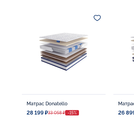
Спальное место
Спальн
80x190
Дополнительные опции:
Дополни
В корзину
Матрас Donatello
Матрас
28 199 ₽
26 89
33 058 ₽
-15%
Спальное место
Спальн
80x190
Дополнительные опции:
Дополни