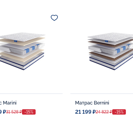
ое место
Спальное место
80x190
80x190
тельные опции:
Дополнительные опции:
В корзину
В корзину
 Marini
Матрас Bernini
9 ₽
21 199 ₽
31 528 ₽
-15%
24 822 ₽
-15%
ое место
Спальное место
80x190
80x190
тельные опции:
Дополнительные опции: