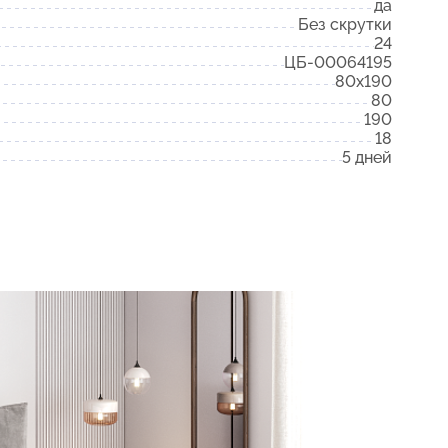
да
Без скрутки
24
ЦБ-00064195
80x190
80
190
18
5 дней