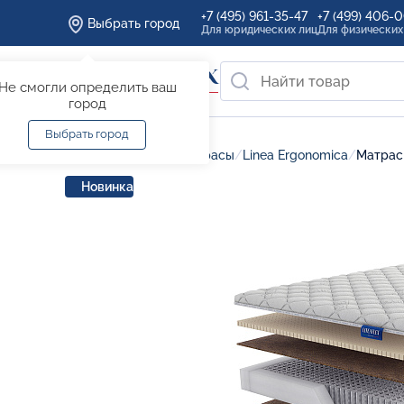
+7 (495) 961-35-47
+7 (499) 406-
Выбрать город
Для юридических лиц
Для физических
Не смогли определить ваш
город
Выбрать город
Главная
/
Каталог
/
Матрасы
/
Linea Ergonomica
/
Матрас
Новинка