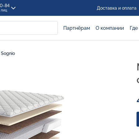
00-84
Доставка и оплата
 лиц
Партнёрам
О компании
Где
 Sognio