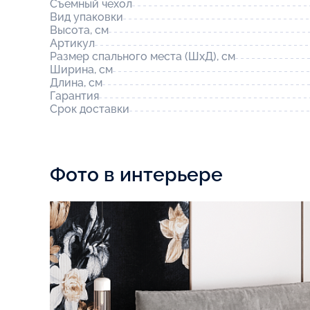
Съемный чехол
Вид упаковки
Высота, см
Артикул
Размер спального места (ШхД), см
Ширина, см
Длина, см
Гарантия
Срок доставки
Фото в интерьере