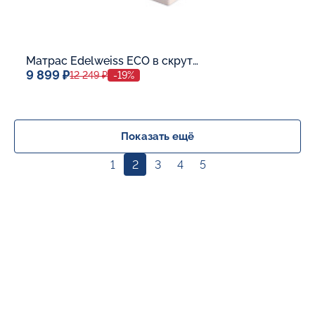
Матрас Edelweiss ECO в скрутке
9 899 ₽
12 249 ₽
-19%
Спальное место
80x190
Дополнительные опции:
Показать ещё
1
2
3
4
5
В корзину