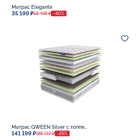
Матрас Elegante
35 199 ₽
58 498 ₽
-40%
Спальное место
80x190
Дополнительные опции:
В корзину
Матрас QWEEN Silver c топпером Latex 42
141 199 ₽
188 132 ₽
-25%