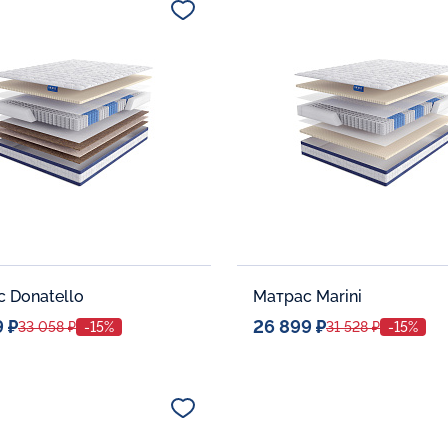
В корзину
В корзину
 Donatello
Матрас Marini
9 ₽
26 899 ₽
33 058 ₽
-15%
31 528 ₽
-15%
ое место
Спальное место
80x190
80x190
тельные опции:
Дополнительные опции: