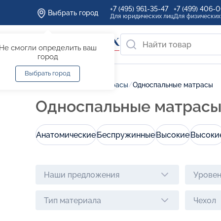
+7 (495) 961-35-47
+7 (499) 406-
Выбрать город
Для юридических лиц
Для физических
Не смогли определить ваш
город
Выбрать город
Главная
/
Каталог
/
Матрасы
/
Односпальные матрасы
Односпальные матрасы
Анатомические
Беспружинные
Высокие
Высоки
Наши предложения
Уровен
Тип материала
Чехол