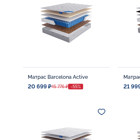
В корзину
Матрас Barcelona Active
Матрас
20 699 ₽
21 99
45 776 ₽
-55%
Спальное место
Спальн
80x190
Дополнительные опции:
Дополни
В корзину