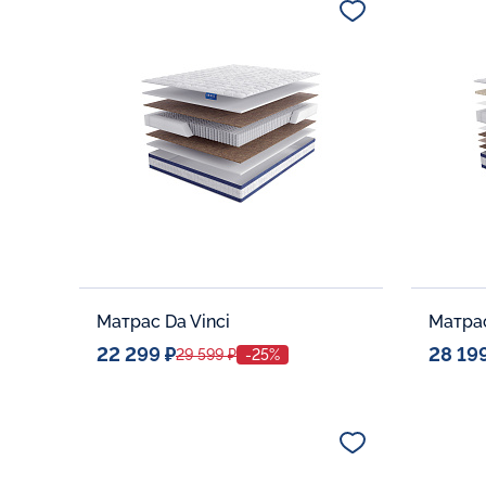
В корзину
Матрас Da Vinci
Матрас
22 299 ₽
28 19
29 599 ₽
-25%
Спальное место
Спальн
80x190
Дополнительные опции:
Дополни