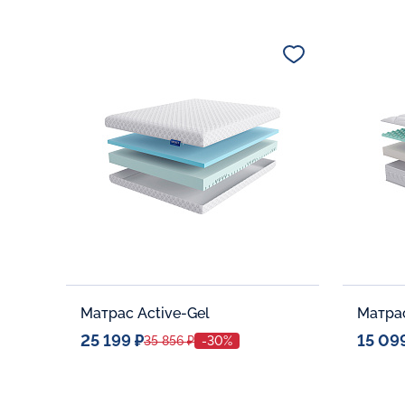
Спальное место
Спальн
140x200
Дополнительные опции:
Дополни
В корзину
Матрас Active-Gel
Матра
25 199 ₽
15 09
35 856 ₽
-30%
Спальное место
Спальн
80x190
Дополнительные опции:
Дополни