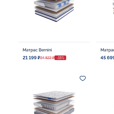
Матрас Bernini
Матра
21 199 ₽
45 69
24 822 ₽
-15%
Спальное место
Спальн
80x190
Дополнительные опции:
Дополни
В корзину