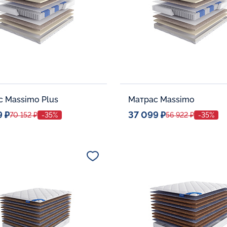
с Massimo Plus
Матрас Massimo
9 ₽
37 099 ₽
70 152 ₽
-35%
56 922 ₽
-35%
ое место
Спальное место
80x190
80x190
тельные опции:
Дополнительные опции:
В корзину
В корзину