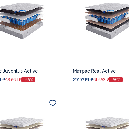
В корзину
В корзину
 Juventus Active
Матрас Real Active
9 ₽
27 799 ₽
48 664 ₽
-55%
61 553 ₽
-55%
ое место
Спальное место
80x190
80x190
тельные опции:
Дополнительные опции:
В корзину
В корзину