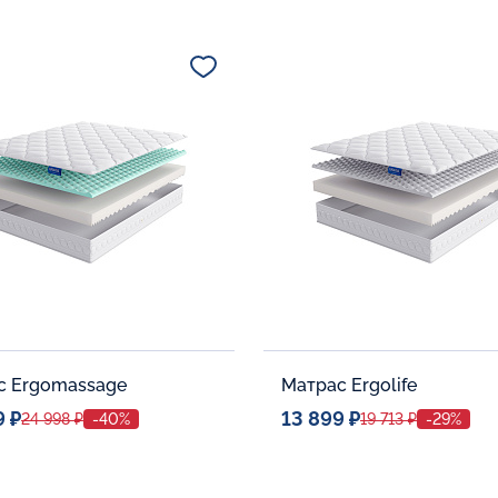
ое место
Спальное место
80x190
80x190
тельные опции:
Дополнительные опции:
В корзину
В корзину
с Ergomassage
Матрас Ergolife
9 ₽
13 899 ₽
24 998 ₽
-40%
19 713 ₽
-29%
ое место
Спальное место
80x190
80x190
тельные опции:
Дополнительные опции: