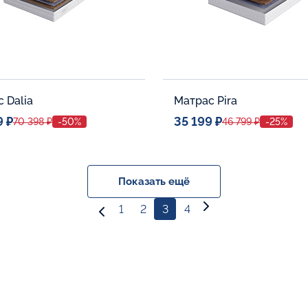
 Dalia
Матрас Pira
9 ₽
35 199 ₽
70 398 ₽
-50%
46 799 ₽
-25%
ое место
Спальное место
80x190
80x190
тельные опции:
Дополнительные опции:
Показать ещё
1
2
3
4
В корзину
В корзину