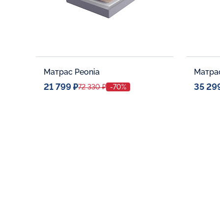
Матрас Peonia
Матрас
21 799 ₽
35 29
72 330 ₽
-70%
Спальное место
Спальн
80x190
Дополнительные опции:
Дополни
В корзину