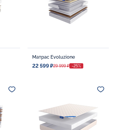
Матрас Evoluzione
22 599 ₽
29 999 ₽
-25%
Спальное место
80x190
Дополнительные опции:
В корзину