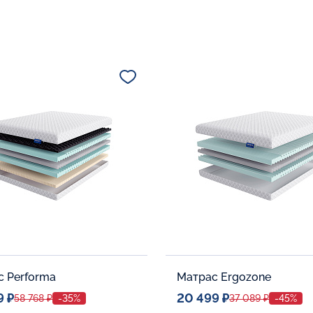
с Performa
Матрас Ergozone
9 ₽
20 499 ₽
58 768 ₽
-35%
37 089 ₽
-45%