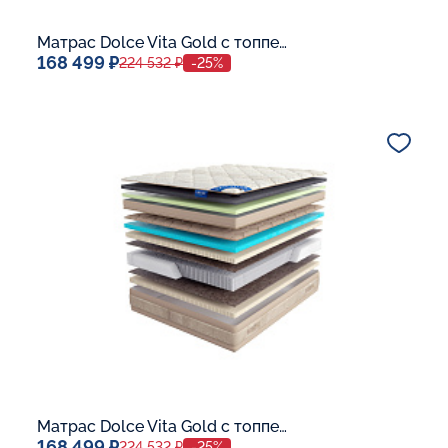
Матрас Dolce Vita Gold с топпером Latex 42
168 499 ₽
224 532 ₽
-25%
Спальное место
140x200
Дополнительные опции:
В корзину
Матрас Dolce Vita Gold с топпером Memory 42
168 499 ₽
224 532 ₽
-25%