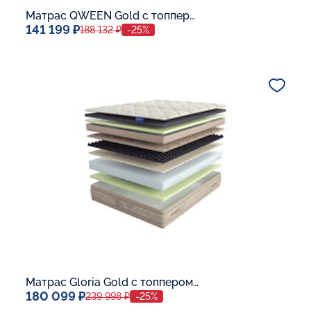
Матрас QWEEN Gold c топпером Memory 42
141 199 ₽
188 132 ₽
-25%
Спальное место
140x200
Дополнительные опции:
В корзину
Матрас Gloria Gold с топпером Memory 42
180 099 ₽
239 998 ₽
-25%