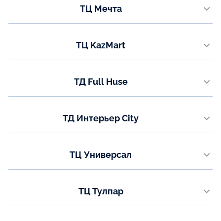
ТЦ Мечта
8 (771) 200-90-47
мкр. Гульдер 1, строение 2А
Показать на карте
Телефон:
ТЦ KazMart
+7 (771) 050-95-59
проспект Республики, 9
Показать на карте
Телефон:
ТД Full Huse
+7 (771) 050-95-58
ул. Коргальжинское шоссе 13/1
Показать на карте
Телефон:
ТД Интерьер City
8 (7789) 62-52-77
ул. Каныша Сатпаева (Мирзояна),16 3 этаж
Показать на карте
Телефон:
ТЦ Универсал
8 (7478) 73-89-09
ул. Аль-Фараби 33
Показать на карте
Телефон:
ТЦ Тулпар
8(7781) 00-73-77
ул. Валиханова 24, 2-3 этаж
Показать на карте
Телефон: