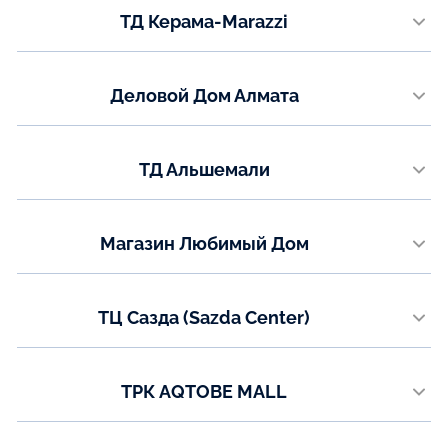
ТД Керама-Marazzi
+7 (701) 952-00-98
пр. Металлургов 36
Показать на карте
Телефон:
Деловой Дом Алмата
+7 (7083) 94-53-38
ул. Иманова, 19
Показать на карте
Телефон:
ТД Альшемали
8 (7760) 01-55-54
ул. Мызы 16/1, 3 этаж (левое крыло)
Показать на карте
Телефон:
Магазин Любимый Дом
+7 (7782) 73-03-05
ул. Абая 146А
Показать на карте
Телефон:
ТЦ Сазда (Sazda Center)
+7 (775) 473-04-10
ул. Газизы Жубановой, 5а
Показать на карте
Телефон:
ТРК AQTOBE MALL
8 (771) 200-90-47
проспект Санкибай батыра, 14Д
Показать на карте
Телефон: