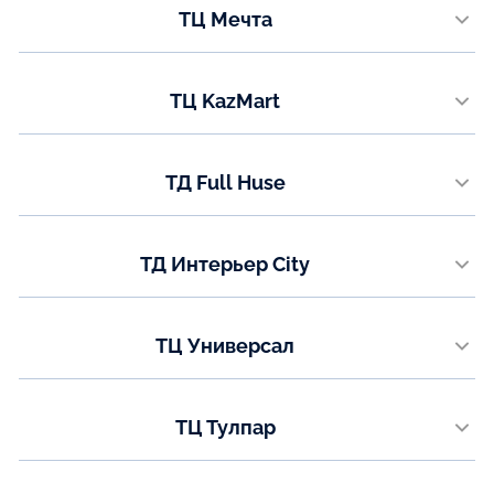
ТЦ Мечта
8 (771) 200-90-47
мкр. Гульдер 1, строение 2А
Показать на карте
Телефон:
ТЦ KazMart
+7 (771) 050-95-59
проспект Республики, 9
Показать на карте
Телефон:
ТД Full Huse
+7 (771) 050-95-58
ул. Коргальжинское шоссе 13/1
Показать на карте
Телефон:
ТД Интерьер City
8 (7789) 62-52-77
ул. Каныша Сатпаева (Мирзояна),16 3 этаж
Показать на карте
Телефон:
ТЦ Универсал
8 (7478) 73-89-09
ул. Аль-Фараби 33
Показать на карте
Телефон:
ТЦ Тулпар
8(7781) 00-73-77
ул. Валиханова 24, 2-3 этаж
Показать на карте
Телефон: