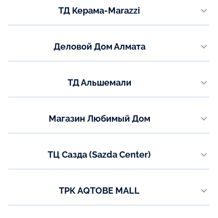
ТД Керама-Marazzi
+7 (701) 952-00-98
пр. Металлургов 36
Показать на карте
Телефон:
Деловой Дом Алмата
+7 (7083) 94-53-38
ул. Иманова, 19
Показать на карте
Телефон:
ТД Альшемали
8 (7760) 01-55-54
ул. Мызы 16/1, 3 этаж (левое крыло)
Показать на карте
Телефон:
Магазин Любимый Дом
+7 (7782) 73-03-05
ул. Абая 146А
Показать на карте
Телефон:
ТЦ Сазда (Sazda Center)
+7 (775) 473-04-10
ул. Газизы Жубановой, 5а
Показать на карте
Телефон:
ТРК AQTOBE MALL
8 (771) 200-90-47
проспект Санкибай батыра, 14Д
Показать на карте
Телефон: