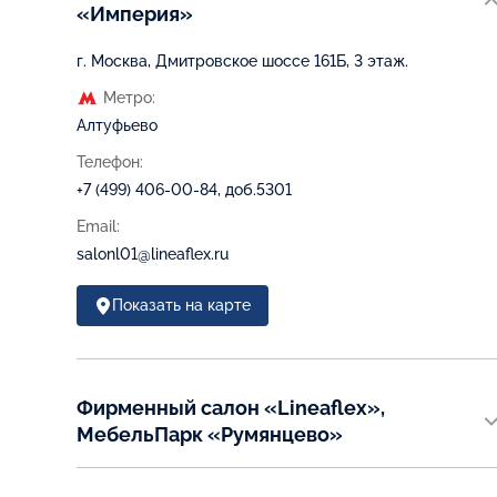
«Империя»
г. Москва, Дмитровское шоссе 161Б, 3 этаж.
Метро:
Алтуфьево
Телефон:
+7 (499) 406-00-84, доб.5301
Email:
salonl01@lineaflex.ru
Показать на карте
Фирменный салон «Lineaflex»,
МебельПарк «Румянцево»
г. Москва, пос. Московский, Киевское шоссе, 22-й
километр, домовл. 4, стр.1, корп. А, вход №2, 1-эт, МЦ