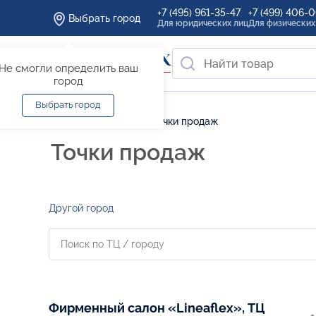
+7 (495) 961-35-47
+7 (499) 406-
Выбрать город
Для юридических лиц
Для физических
Не смогли определить ваш
город
Выбрать город
Главная
/
Где купить
/
Точки продаж
Точки продаж
Другой город
Фирменный салон «Lineaflex», ТЦ