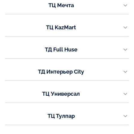
ТЦ Мечта
8 (771) 200-90-47
мкр. Гульдер 1, строение 2А
Показать на карте
Телефон:
ТЦ KazMart
+7 (771) 050-95-59
проспект Республики, 9
Показать на карте
Телефон:
ТД Full Huse
+7 (771) 050-95-58
ул. Коргальжинское шоссе 13/1
Показать на карте
Телефон:
ТД Интерьер City
8 (7789) 62-52-77
ул. Каныша Сатпаева (Мирзояна),16 3 этаж
Показать на карте
Телефон:
ТЦ Универсал
8 (7478) 73-89-09
ул. Аль-Фараби 33
Показать на карте
Телефон:
ТЦ Тулпар
8(7781) 00-73-77
ул. Валиханова 24, 2-3 этаж
Показать на карте
Телефон: