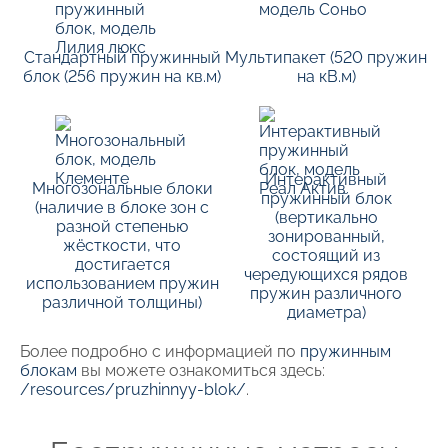
Стандартный пружинный
Мультипакет (520 пружин
блок (256 пружин на кв.м)
на кВ.м)
Интерактивный
Многозональные блоки
пружинный блок
(наличие в блоке зон с
(вертикально
разной степенью
зонированный,
жёсткости, что
состоящий из
достигается
чередующихся рядов
использованием пружин
пружин различного
различной толщины)
диаметра)
Более подробно с информацией по
пружинным
блокам
вы можете ознакомиться здесь:
/resources/pruzhinnyy-blok/
.