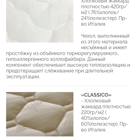
Хлопковый жаккард
плотностью 420гр/
м2 ( 76%хлопок/
24%полиэстер). Пр-
во Италия.
Чехол, выполненный
из этого материала
несъёмный и имеет
простёжку из объёмного терморегулируемого,
гипоаллергенного холлофайбера. Данный
компонент обеспечивает высокую теплоизоляцию и
предотвращает слёживание при длительной
эксплуатации.
«СLASSICO»
- Хлопковый
жаккард плотностью
220гр/м2 (
40%хлопок/
60%полиэстер). Пр-
во Италия.