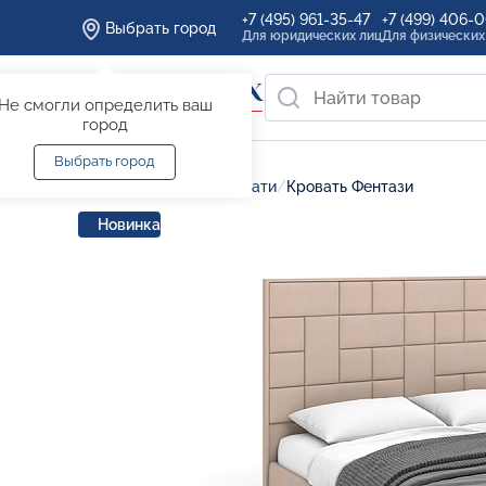
+7 (495) 961-35-47
+7 (499) 406-
Выбрать город
Для юридических лиц
Для физических
Не смогли определить ваш
город
Выбрать город
Главная
/
Каталог
/
Кровати
/
Кровать Фентази
Новинка