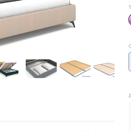
Т
С
Д