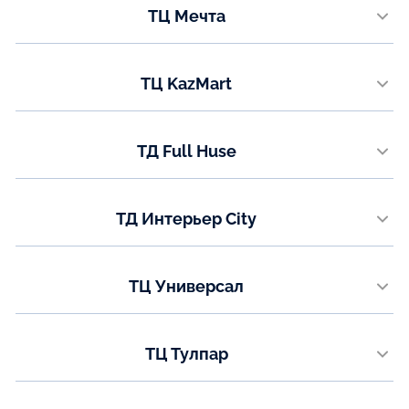
ТЦ Мечта
8 (771) 200-90-47
мкр. Гульдер 1, строение 2А
Показать на карте
Телефон:
ТЦ KazMart
+7 (771) 050-95-59
проспект Республики, 9
Показать на карте
Телефон:
ТД Full Huse
+7 (771) 050-95-58
ул. Коргальжинское шоссе 13/1
Показать на карте
Телефон:
ТД Интерьер City
8 (7789) 62-52-77
ул. Каныша Сатпаева (Мирзояна),16 3 этаж
Показать на карте
Телефон:
ТЦ Универсал
8 (7478) 73-89-09
ул. Аль-Фараби 33
Показать на карте
Телефон:
ТЦ Тулпар
8(7781) 00-73-77
ул. Валиханова 24, 2-3 этаж
Показать на карте
Телефон: