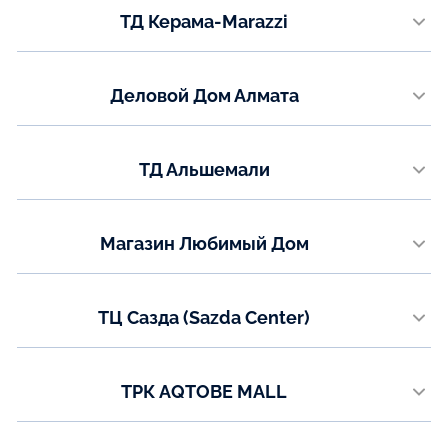
ТД Керама-Marazzi
+7 (701) 952-00-98
пр. Металлургов 36
Показать на карте
Телефон:
Деловой Дом Алмата
+7 (7083) 94-53-38
ул. Иманова, 19
Показать на карте
Телефон:
ТД Альшемали
8 (7760) 01-55-54
ул. Мызы 16/1, 3 этаж (левое крыло)
Показать на карте
Телефон:
Магазин Любимый Дом
+7 (7782) 73-03-05
ул. Абая 146А
Показать на карте
Телефон:
ТЦ Сазда (Sazda Center)
+7 (775) 473-04-10
ул. Газизы Жубановой, 5а
Показать на карте
Телефон:
ТРК AQTOBE MALL
8 (771) 200-90-47
проспект Санкибай батыра, 14Д
Показать на карте
Телефон: