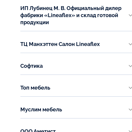
Телефон:
zakaz@matras.ru
ИП Лубинец М. В. Официальный дилер
+7 (495) 744-7270
фабрики «Lineaflex» и склад готовой
+7 (925) 500-8260
продукции
г.Санкт-Петербург, ул. Ольги Берггольц, 37
Показать на карте
Телефон:
ТЦ Манхэттен Салон Lineaflex
+7(812) 994-01-03
г. Челябинск, ул. Труда, 172 этаж 1
Показать на карте
Телефон:
Софтика
+7(999) 570-00-27
ТЦ Кубатура , ул Фучика 9 , 0А.408 секция
Показать на карте
Телефон:
Топ мебель
8 (931) 990-10-20
Ленинградская область, Всеволожский район, трасса
Юкки - Кузьмолово, 7-й километр, 1, корп. 3
Показать на карте
Муслим мебель
Телефон:
Шоссейная ул., 1А, Бугры (этаж 1)
+7 (969) 715-44-03
Телефон:
ООО Аметист
Показать на карте