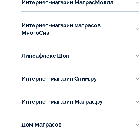
Интернет-магазин МатрасМоллл
+7 (800) 770-73-65
www.matrasmall.ru
Email:
Телефон:
zakaz2@guru-sna.ru
Интернет-магазин матрасов
+7 (495) 215-58-87
МногоСна
Email:
www.mnogosna.ru
shop@matrasmall.ru
Телефон:
Линеафлекс Шоп
+7 (800) 600-97-88
www.lineaflexshop.ru
Email:
Телефон:
sales@mnogosna.ru
Интернет-магазин Спим.ру
+7 495 127-06-27
www.spim.ru
Email:
Телефон:
info@lineaflexshop.ru
Интернет-магазин Матрас.ру
+7 (495) 223-60-55, +7 (800) 555 60 55
www.matras.ru
Email:
Телефон:
order@2236055.ru
Дом Матрасов
+7 (800) 600-87-65
г. Домодедово Каширское шоссе 17-а, ТЦ "Дом", 2 этаж
Email: