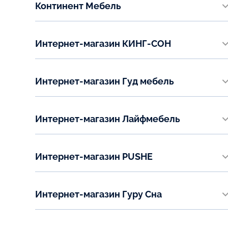
Континент Мебель
+7 (968) 096-18-13
salonl09@lineaflex.ru
Московская область, г.о. Фрязино, ул. Полевая, д. 13А, 1
Email:
этаж
Показать на карте
sitimoon@mail.ru
Интернет-магазин КИНГ-СОН
Телефон:
www.king-son.ru
+7 (967) 004-05-06
Показать на карте
Телефон:
Email:
Интернет-магазин Гуд мебель
+7 (800) 551-68-81, 8 (926) 544 75 45, 8 (499) 390 43 55
fryazino@internet.ru
www.good-mebel.com
Email:
Телефон:
Показать на карте
zakaz@king-son.ru
Интернет-магазин Лайфмебель
+7 (800) 222-09-87
www.lifemebel.ru
Email:
Телефон:
support@good-mebel.ru
Интернет-магазин PUSHE
+7 (495) 540-55-17
www.pushe.ru
Email:
Телефон:
zakaz@lm.ru
Интернет-магазин Гуру Сна
+7 (800) 707-00-83
www.guru-sna.ru
Email:
Телефон:
online@pushe.ru