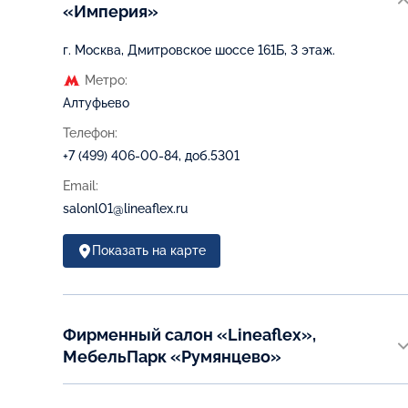
«Империя»
г. Москва, Дмитровское шоссе 161Б, 3 этаж.
Метро:
Алтуфьево
Телефон:
+7 (499) 406-00-84, доб.5301
Email:
salonl01@lineaflex.ru
Показать на карте
Фирменный салон «Lineaflex»,
МебельПарк «Румянцево»
г. Москва, пос. Московский, Киевское шоссе, 22-й
километр, домовл. 4, стр.1, корп. А, вход №2, 1-эт, МЦ