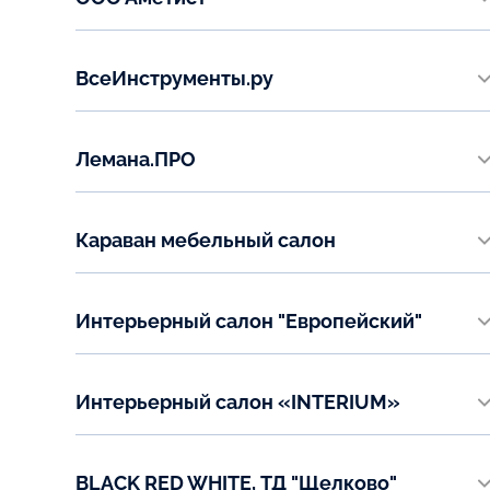
+7 (921) 947-32-35
г. Набережные Челны, Казанский проспект 220 АБК-3,
офис 7
Показать на карте
ВсеИнструменты.ру
Телефон:
https://www.vseinstrumenti.ru/
+7(855) 245-05-78
Телефон:
Лемана.ПРО
Показать на карте
8 800 550-35-89
​https://lemanapro.ru/
Телефон:
Караван мебельный салон
8 800 700-00-99
​Улица 5 Августа, 7а​, цокольный этаж
Телефон:
Интерьерный салон "Европейский"
+7(980) 522‒70‒88
г. Ярославль, ул. Свободы 60в
Показать на карте
Телефон:
Интерьерный салон «INTERIUM»
+7(930) 127-11-99
г. Ярославль, ул. Полушкина Роща, д.1С
Показать на карте
Телефон:
BLACK RED WHITE, ТД "Щелково"