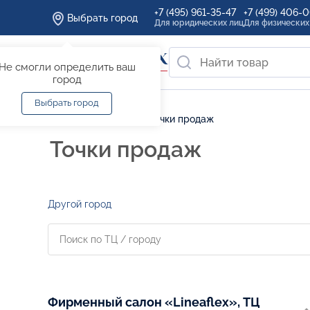
+7 (495) 961-35-47
+7 (499) 406-
Выбрать город
Для юридических лиц
Для физических
Не смогли определить ваш
город
Выбрать город
Главная
/
Где купить
/
Точки продаж
Точки продаж
Другой город
Фирменный салон «Lineaflex», ТЦ