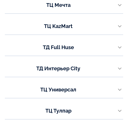
ТЦ Мечта
8 (771) 200-90-47
мкр. Гульдер 1, строение 2А
Показать на карте
Телефон:
ТЦ KazMart
+7 (771) 050-95-59
проспект Республики, 9
Показать на карте
Телефон:
ТД Full Huse
+7 (771) 050-95-58
ул. Коргальжинское шоссе 13/1
Показать на карте
Телефон:
ТД Интерьер City
8 (7789) 62-52-77
ул. Каныша Сатпаева (Мирзояна),16 3 этаж
Показать на карте
Телефон:
ТЦ Универсал
8 (7478) 73-89-09
ул. Аль-Фараби 33
Показать на карте
Телефон:
ТЦ Тулпар
8(7781) 00-73-77
ул. Валиханова 24, 2-3 этаж
Показать на карте
Телефон: