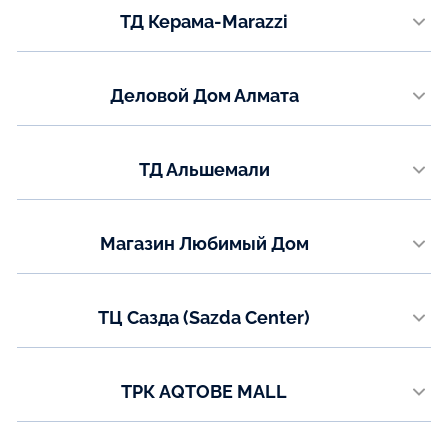
ТД Керама-Marazzi
+7 (701) 952-00-98
пр. Металлургов 36
Показать на карте
Телефон:
Деловой Дом Алмата
+7 (7083) 94-53-38
ул. Иманова, 19
Показать на карте
Телефон:
ТД Альшемали
8 (7760) 01-55-54
ул. Мызы 16/1, 3 этаж (левое крыло)
Показать на карте
Телефон:
Магазин Любимый Дом
+7 (7782) 73-03-05
ул. Абая 146А
Показать на карте
Телефон:
ТЦ Сазда (Sazda Center)
+7 (775) 473-04-10
ул. Газизы Жубановой, 5а
Показать на карте
Телефон:
ТРК AQTOBE MALL
8 (771) 200-90-47
проспект Санкибай батыра, 14Д
Показать на карте
Телефон: