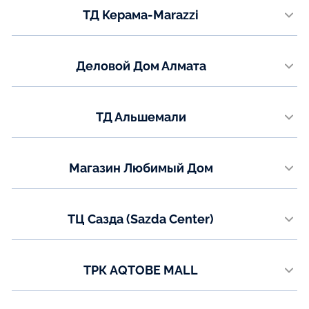
ТД Керама-Marazzi
+7 (701) 952-00-98
пр. Металлургов 36
Показать на карте
Телефон:
Деловой Дом Алмата
+7 (7083) 94-53-38
ул. Иманова, 19
Показать на карте
Телефон:
ТД Альшемали
8 (7760) 01-55-54
ул. Мызы 16/1, 3 этаж (левое крыло)
Показать на карте
Телефон:
Магазин Любимый Дом
+7 (7782) 73-03-05
ул. Абая 146А
Показать на карте
Телефон:
ТЦ Сазда (Sazda Center)
+7 (775) 473-04-10
ул. Газизы Жубановой, 5а
Показать на карте
Телефон:
ТРК AQTOBE MALL
8 (771) 200-90-47
проспект Санкибай батыра, 14Д
Показать на карте
Телефон: