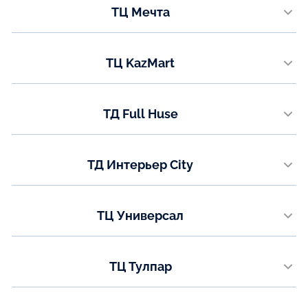
ТЦ Мечта
8 (771) 200-90-47
мкр. Гульдер 1, строение 2А
Показать на карте
Телефон:
ТЦ KazMart
+7 (771) 050-95-59
проспект Республики, 9
Показать на карте
Телефон:
ТД Full Huse
+7 (771) 050-95-58
ул. Коргальжинское шоссе 13/1
Показать на карте
Телефон:
ТД Интерьер City
8 (7789) 62-52-77
ул. Каныша Сатпаева (Мирзояна),16 3 этаж
Показать на карте
Телефон:
ТЦ Универсал
8 (7478) 73-89-09
ул. Аль-Фараби 33
Показать на карте
Телефон:
ТЦ Тулпар
8(7781) 00-73-77
ул. Валиханова 24, 2-3 этаж
Показать на карте
Телефон: