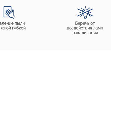
аление пыли
Беречь от
ажной губкой
воздействия ламп
накаливания