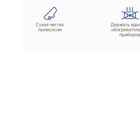
Сухая чистка
Держать вдал
пылесосом
обогревател
приборо