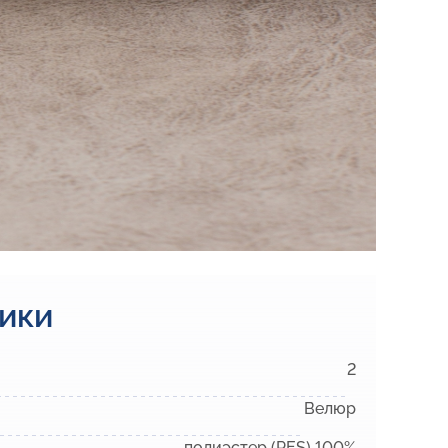
ики
2
Велюр
полиэстер (PES) 100%