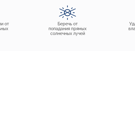
и от
Беречь от
Уд
ьных
попадания прямых
вл
в
солнечных лучей