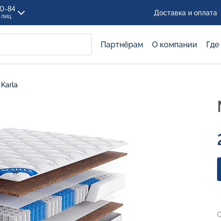
00-84
Доставка и оплата
 лиц
Партнёрам
О компании
Где
Karla
С