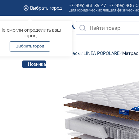
+7 (495) 961-35-47
+7 (499) 406-
Выбрать город
Для юридических лиц
Для физических
Не смогли определить ваш
город
Выбрать город
Главная
/
Каталог
/
Матрасы
/
LINEA POPOLARE
/
Матрас 
Новинка